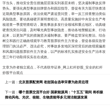
字当头，推动安全责任措施层层落实到基层末梢，坚决遏制事故反弹
势头。要强化典型事故挂牌督办和跟踪指导。督促有关方面尽快查清
近期典型事故原因，依法依规严肃追责问责，举一反三排查整治类似
风险隐患。要动真碰硬开展明查暗访。高质量实施好中央安全生产考
核巡查一季度明查暗访，聚焦事故多发行业领域和重点地区，动真碰
硬查找突出问题，及时曝光典型事故隐患，推动各地警醒起来、行动
起来，以更加严实的措施坚决遏制事故。要严格监管深化整治。结合
树立和践行正确政绩观学习教育股票软件主力资金，督促各级应急管
理部门执法必严、违法必究，对事故多发地区深挖背后的政绩观偏差
和风腐问题股票软件主力资金，以严的标准扎实推进安全生产治本攻
坚三年行动取得实实在在成效。
文章为作者独立观点，不代表联华证券_网上杠杆炒股_安全的杠杆
炒股平台观点
上一篇：
北京股票配资网 老挝国会选举宋赛为政府总理
下一篇：
哪个股票交流平台好 国家能源局：“十五五”期间 将积极
推动风电、光伏、核能、生物质能等多元清洁能源发展