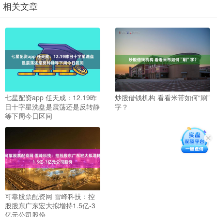
相关文章
七星配资app 任天成：12.19昨
炒股借钱机构 看看米芾如何“刷”
日十字星洗盘是震荡还是反转静
字？
等下周今日区间
可靠股票配资网 雪峰科技：控
股股东广东宏大拟增持1.5亿-3
亿元公司股份