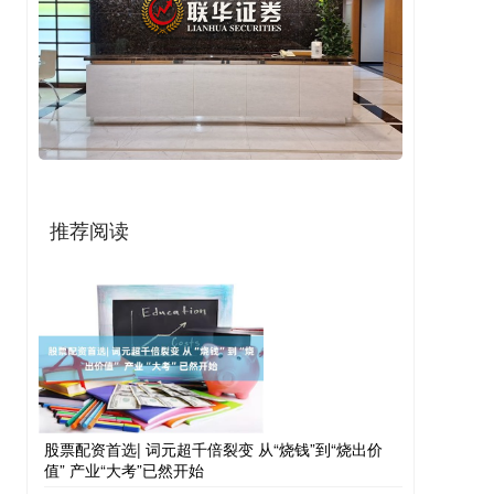
推荐阅读
股票配资首选| 词元超千倍裂变 从“烧钱”到“烧出价
值” 产业“大考”已然开始