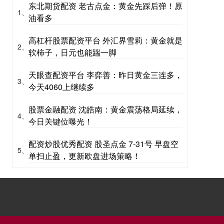
东北期货配资 老古点金：黄金先踩后弹！原
1、
油看多
高杠杆股票配资平台 外汇界雪莉：黄金就是
2、
软柿子，日元也能踹一脚
天眼查配资平台 李弈善：昨日黄金三连多，
3、
今天4060上继续多
股票金融配资 沈皓南：黄金震荡格局延续，
4、
今日关键位曝光！
配资炒股优秀配资 股圣点金 7-31号 早盘空
5、
单扫止盈，更新欧盘进场策略！