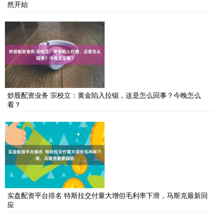
然开始
炒股配资业务 宗校立：黄金陷入拉锯，这是怎么回事？今晚怎么
看？
实盘配资平台排名 特斯拉交付量大增但毛利率下滑，马斯克最新回
应