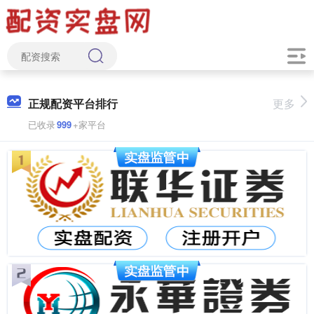
正规配资平台排行
更多
已收录
999
+家平台