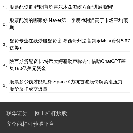
股票配资群 特朗普称霍尔木兹海峡方面“进展顺利”
1、
股票配资的哪家好 Naver第二季度净利润高于市场平均预
2、
期
配资专业在线炒股配资 新墨西哥州法官判令Meta赔付5.67
3、
亿美元
陕西期货配资 比特币大鳄塞勒声称去年借助ChatGPT筹
4、
集150亿美元资金
股票多少钱才能杠杆 SpaceX力抗首波股份解禁潮压力，
5、
股价反弹成交爆量
联华证券
网上杠杆炒股
安全的杠杆炒股平台