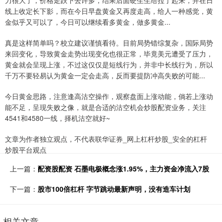
力很大了，价格走跌下去许多，结果后面硬生生给拉了起来，并在日
线上收定长下影，而在今日早盘黄金又再度走高，给人一种感觉，黄
金似乎又可以了，今日可以继续看多黄金，做多黄金...
真是这样简单吗？校立建议谨慎看待。目前局势错综复杂，国际局势
来回变化，导致黄金走势出现变化也很正常，毕竟美元遭受了压力，
黄金就会呈现上涨，不过这仅仅是短线行为，并非中长线行为，所以
千万不要轻易认为黄金一定会走高，反而要提防冲高失败的可能...
今日黄金思路，注意逢高沽空操作，观察盘面上涨动能，倘若上涨动
能不足，呈现失败之像，就是合适的沽空机会炒股配资业务，关注
4541和4580一线，择机沽空就好~
文章为作者独立观点，不代表联华证券_网上杠杆炒股_安全的杠杆
炒股平台观点
上一篇：
配资股配资 石墨电极概念涨1.95%，主力资金净流入7股
下一篇：
股市100倍杠杆 字节跳动最新声明，没有造车计划
相关文章