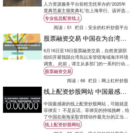
人力资源服务平台前程无忧举办的“2025年
度典范雇主颁奖典礼”在上海举行。该评选已
连续举办18届，被视为衡量企业人才管理....
专业低息配资线上
阅读：
51
栏目：
安全的杠杆炒股平台
股票融资交易 中国在为台湾岛以东海域的国土空间规划做准备
6月16日至18日股票融资交易，自然资源部
组织开展我国台湾岛以东管辖海域海洋环境
调查。 此前，谭主从多部门的一系列行动中
提炼出近海治理模式，得到了多方关注以
股票融资交易
后，....
阅读：
66
栏目：
网上杠杆炒股
线上配资炒股网站 中国最感谢的，可能就是菲律宾！ 不是反话。菲律宾的持续挑衅，给了中国
中国最感谢的线上配资炒股网站，可能就是
菲律宾！ 不是反话。菲律宾的持续挑衅，给
了中国在南海采取管辖动作最充分的正当性
——直接在南海立市、推进实际控制，东盟
线上配资炒股网站
其他国....