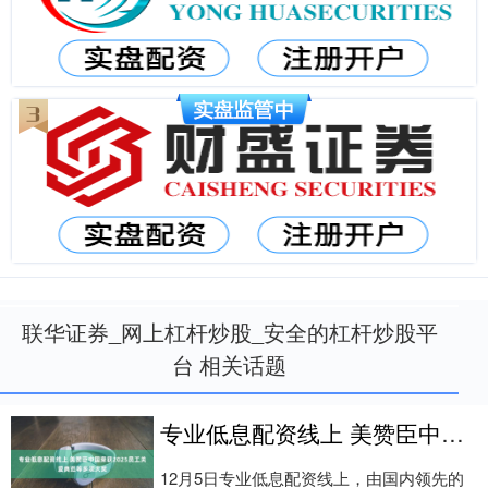
联华证券_网上杠杆炒股_安全的杠杆炒股平
台 相关话题
专业低息配资线上 美赞臣中国荣获2025员工关爱典范等多项大奖
12月5日专业低息配资线上，由国内领先的