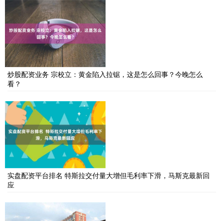
炒股配资业务 宗校立：黄金陷入拉锯，这是怎么回事？今晚怎么
看？
实盘配资平台排名 特斯拉交付量大增但毛利率下滑，马斯克最新回
应