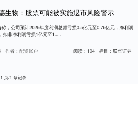
明德生物：股票可能被实施退市风险警示
)公告称，公司预计2025年度利润总额亏损0.5亿元至0.75亿元，净利润
，扣非净利润亏损1亿元至1.....
4
作者：配资账户
阅读：
104
栏目：
联华证券
 1 页/1 条记录