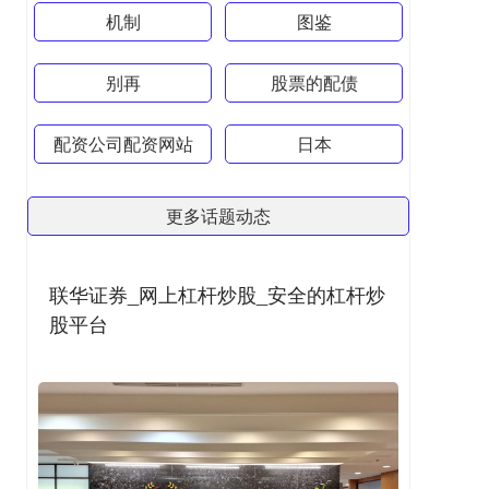
机制
图鉴
别再
股票的配债
配资公司配资网站
日本
更多话题动态
联华证券_网上杠杆炒股_安全的杠杆炒
股平台