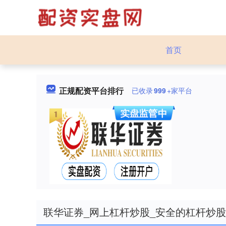
首页
正规配资平台排行
已收录
999
+家平台
联华证券_网上杠杆炒股_安全的杠杆炒股